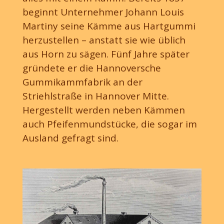
beginnt Unternehmer Johann Louis
Martiny seine Kämme aus Hartgummi
herzustellen – anstatt sie wie üblich
aus Horn zu sägen. Fünf Jahre später
gründete er die Hannoversche
Gummikammfabrik an der
Striehlstraße in Hannover Mitte.
Hergestellt werden neben Kämmen
auch Pfeifenmundstücke, die sogar im
Ausland gefragt sind.
ÜBER DAS HAZ-PROJEKT
Über die Wasserstadt berichten derzeit die HAZ-Volontäre
Thea Schmidt, Inga Schönfeldt, Nina Hoffmann, Maximilian