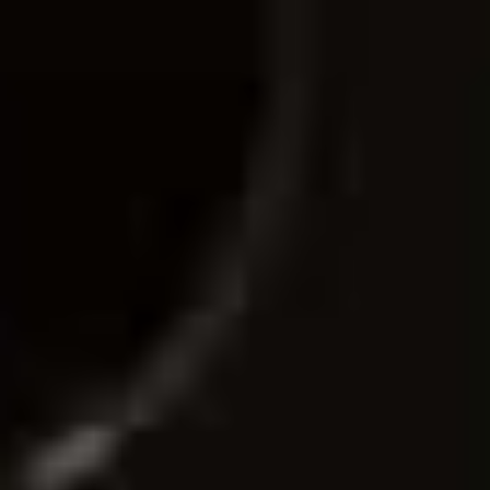
ÜBER DAS HAZ-PROJEKT
Über die Wasserstadt berichten derzeit die HAZ-Volontäre
Thea Schmidt, Inga Schönfeldt, Nina Hoffmann, Maximilian
Hett, Yannick von Eisenhart Rothe und Leonie Habisch.