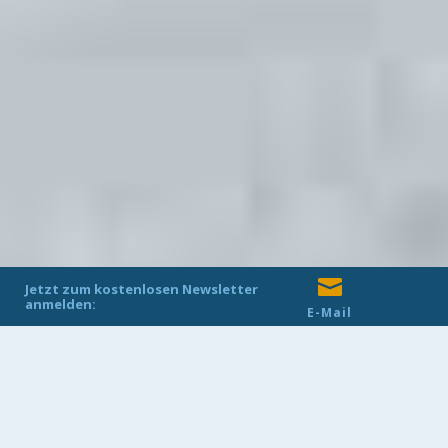
Copyright ©
HAZ
2019
| Impressum
| Datenschutz
| Informationen nach DSGVO

Jetzt zum kostenlosen Newsletter
anmelden:
E-Mail