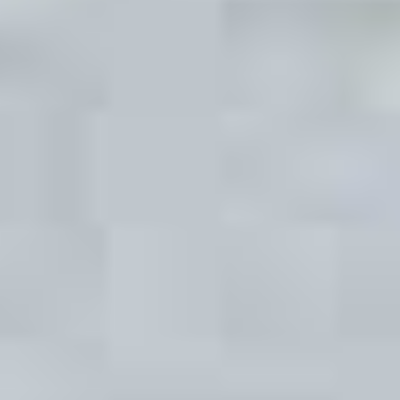
ÜBER DAS HAZ-PROJEKT
Über die Wasserstadt berichten derzeit die HAZ-Volontäre
Thea Schmidt, Inga Schönfeldt, Nina Hoffmann, Maximilian
Hett, Yannick von Eisenhart Rothe und Leonie Habisch.
Gestaltung: M. Soboll.