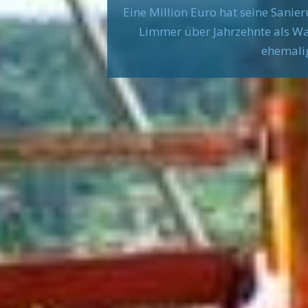
Eine Million Euro hat seine Sanie
Limmer über Jahrzehnte als Wa
ehemalig