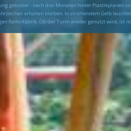
rung gekostet - nach drei Monaten hinter Plastikplanen s
hrzeichen erhalten bleiben. In strahlendem Gelb leuchte
en Reifenfabrik. Ob der Turm wieder genutzt wird, ist no