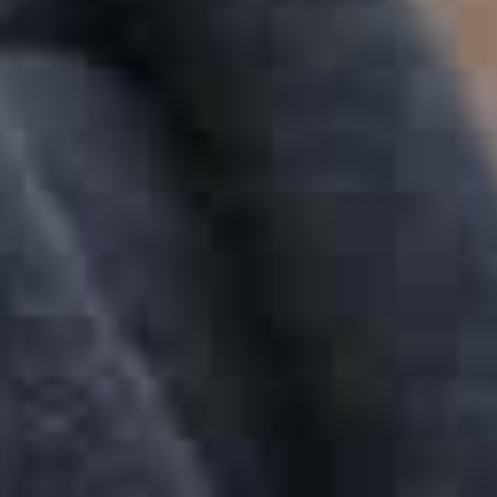
Über die Wasserstadt berichten derzeit die HAZ-Volontäre
Thea Schmidt, Inga Schönfeldt, Nina Hoffmann, Maximilian
Hett, Yannick von Eisenhart Rothe und Leonie Habisch.
Gestaltung: M. Soboll.