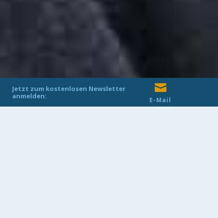
Copyright ©
HAZ
2019
| Impressum
| Datenschutz
| Informationen nach DSGVO

Jetzt zum kostenlosen Newsletter
anmelden:
E-Mail