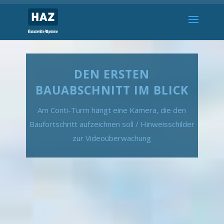
DEN ERSTEN
BAUABSCHNITT IM BLICK
Am Conti-Turm hängt eine Kamera, die den
Baufortschritt aufzeichnen soll / Hinweisschilder
zur Videoüberwachung