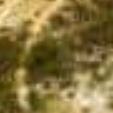
ÜBER DAS HAZ-PROJEKT
Über die Wasserstadt berichten derzeit die HAZ-Volontäre
Thea Schmidt, Inga Schönfeldt, Nina Hoffmann, Maximilian
Hett, Yannick von Eisenhart Rothe und Leonie Habisch.
Gestaltung: M. Soboll.