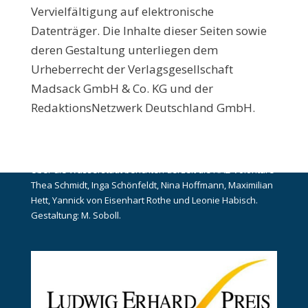
Vervielfältigung auf elektronische
Datenträger. Die Inhalte dieser Seiten sowie
deren Gestaltung unterliegen dem
Urheberrecht der Verlagsgesellschaft
Madsack GmbH & Co. KG und der
RedaktionsNetzwerk Deutschland GmbH.
ÜBER DAS HAZ-PROJEKT
Über die Wasserstadt berichten derzeit die HAZ-Volontäre
Thea Schmidt, Inga Schönfeldt, Nina Hoffmann, Maximilian
Hett, Yannick von Eisenhart Rothe und Leonie Habisch.
Gestaltung: M. Soboll.