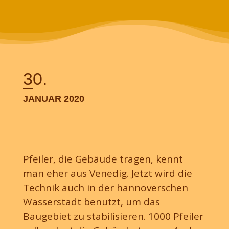
30.
ÜBER DAS HAZ-PROJEKT
JANUAR 2020
Über die Wasserstadt berichten derzeit die HAZ-Volontäre
Thea Schmidt, Inga Schönfeldt, Nina Hoffmann, Maximilian
Hett, Yannick von Eisenhart Rothe und Leonie Habisch.
Gestaltung: M. Soboll.
​Pfeiler, die Gebäude tragen, kennt
man eher aus Venedig. Jetzt wird die
Technik auch in der hannoverschen
Wasserstadt benutzt, um das
Baugebiet zu stabilisieren. 1000 Pfeiler