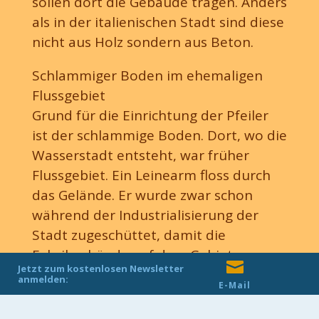
sollen dort die Gebäude tragen. Anders
als in der italienischen Stadt sind diese
nicht aus Holz sondern aus Beton.
Schlammiger Boden im ehemaligen
Flussgebiet
Grund für die Einrichtung der Pfeiler
ist der schlammige Boden. Dort, wo die
Wasserstadt entsteht, war früher
Flussgebiet. Ein Leinearm floss durch
das Gelände. Er wurde zwar schon
während der Industrialisierung der
Copyright ©
HAZ
2019
| Impressum
| Datenschutz
Stadt zugeschüttet, damit die
| Informationen nach DSGVO
Fabrikgebäude auf dem Gebiet

Jetzt zum kostenlosen Newsletter
errichtet werden konnten, doch der
anmelden:
E-Mail
Boden ist nicht dicht genug, um das
Baugebiet zu tragen