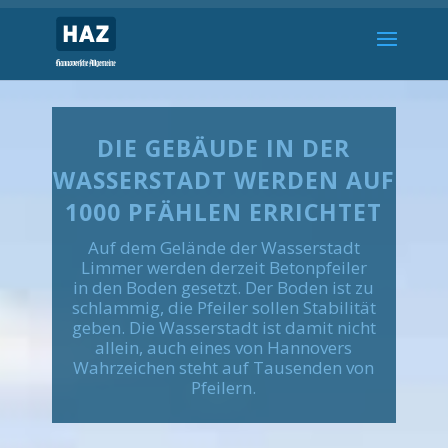
DIE GEBÄUDE IN DER
WASSERSTADT WERDEN AUF
1000 PFÄHLEN ERRICHTET
Auf dem Gelände der Wasserstadt
Limmer werden derzeit Betonpfeiler
in den Boden gesetzt. Der Boden ist zu
schlammig, die Pfeiler sollen Stabilität
geben. Die Wasserstadt ist damit nicht
allein, auch eines von Hannovers
Wahrzeichen steht auf Tausenden von
Pfeilern.