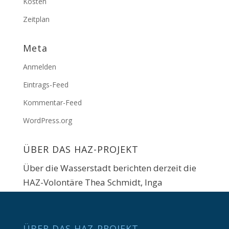
Kosten
Zeitplan
Meta
Anmelden
Eintrags-Feed
Kommentar-Feed
WordPress.org
ÜBER DAS HAZ-PROJEKT
Über die Wasserstadt berichten derzeit die
HAZ-Volontäre Thea Schmidt, Inga
Schönfeldt, Maximilian Hett und Yannick von
Eisenhart Rothe. Gestaltung: M. Soboll.
ÜBER DAS HAZ-PROJEKT