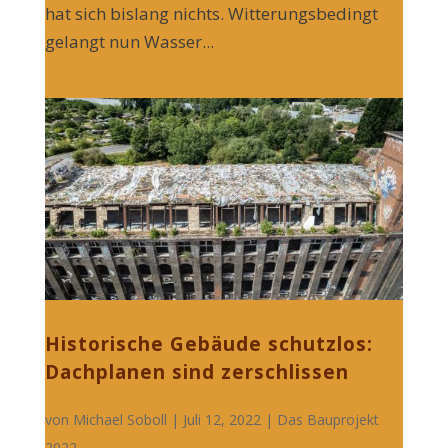
hat sich bislang nichts. Witterungsbedingt
gelangt nun Wasser...
Historische Gebäude schutzlos:
Dachplanen sind zerschlissen
von
Michael Soboll
| Juli 12, 2022 |
Das Bauprojekt
2022