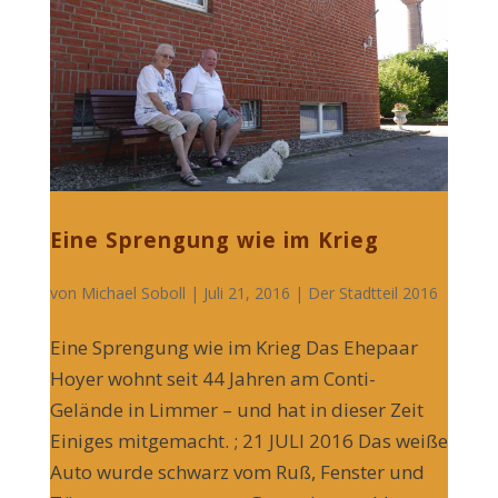
Eine Sprengung wie im Krieg
von
Michael Soboll
| Juli 21, 2016 |
Der Stadtteil 2016
Eine Sprengung wie im Krieg Das Ehepaar
Hoyer wohnt seit 44 Jahren am Conti-
Gelände in Limmer – und hat in dieser Zeit
Einiges mitgemacht. ; 21 JULI 2016 Das weiße
Auto wurde schwarz vom Ruß, Fenster und